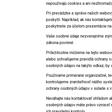
nepoužívajú cookies a ani nezhromažď
Pri prevádzke a správe našich webov
poskytli. Napríklad, ak nás kontaktuj
poskytnete za účelom prezentácie na
Vaše osobné údaje nezverejníme iným
zákona povinné.
Príležitostne môžeme na tejto webove
alebo schvaľujeme pravidlá ochrany o
osobných údajov na takýto odkaz, by st
Používame primerané organizačné, tec
kontrolujeme zraniteľnosť nášho sys
ochrany osobných údajov v súlade s v
Neváhajte nás kontaktovať ohľadom ake
osobných údajov máte právo vzniesť 
ich pravidelnú kontrolu.