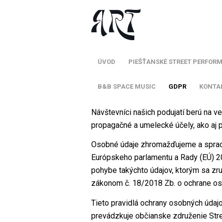
ÚVOD
PIEŠŤANSKÉ STREET PERFOR
B&B SPACE MUSIC
GDPR
KONTA
Návštevníci našich podujatí berú na
propagačné a umelecké účely, ako aj p
Osobné údaje zhromažďujeme a spraco
Európskeho parlamentu a Rady (EÚ) 20
pohybe takýchto údajov, ktorým sa zr
zákonom č. 18/2018 Zb. o ochrane os
Tieto pravidlá ochrany osobných údajo
prevádzkuje občianske združenie Stre