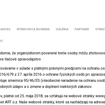
MANCES
SPRIEVODCA BUSKERA
GALÉRIA
PARTNERI
STREE
KT
 vedomie, že organizátorom poverené tretie osoby môžu zhotovo
re tlačové spravodajstvo.
vávame v súlade s platnými právnymi predpismi na ochranu os
16/679 z 27. apríla 2016 o ochrane fyzických osôb pri spracúv
ušuje smernica 95/46/ES (všeobecné nariadenie na ochranu osobn
obných údajov a o zmene a doplnení niektorých zákonov.
v, platné od 25. mája 2018, sa vzťahujú na webové stránky www.p
et ART o.z. Naše webové stránky, ktoré sa nachádzajú na adrese