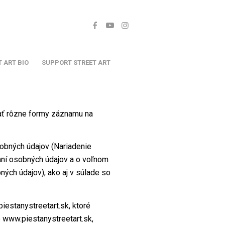
T ART BIO
SUPPORT STREET ART
vať rôzne formy záznamu na
obných údajov (Nariadenie
aní osobných údajov a o voľnom
ých údajov), ako aj v súlade so
iestanystreetart.sk, ktoré
 www.piestanystreetart.sk,