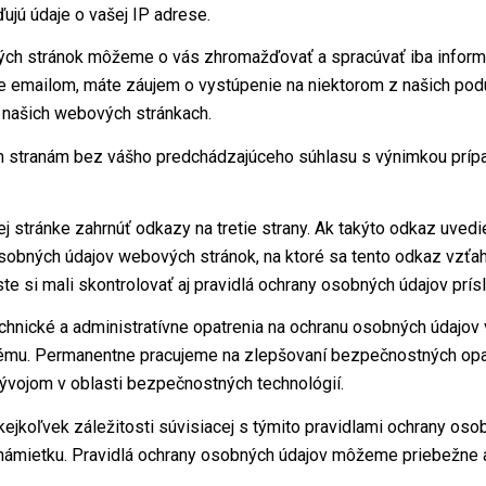
ujú údaje o vašej IP adrese.
ých stránok môžeme o vás zhromažďovať a spracúvať iba inform
ete emailom, máte záujem o vystúpenie na niektorom z našich pod
 našich webových stránkach.
 stranám bez vášho predchádzajúceho súhlasu s výnimkou prípad
j stránke zahrnúť odkazy na tretie strany. Ak takýto odkaz uve
sobných údajov webových stránok, na ktoré sa tento odkaz vzťa
e si mali skontrolovať aj pravidlá ochrany osobných údajov príslu
hnické a administratívne opatrenia na ochranu osobných údajov v
tému. Permanentne pracujeme na zlepšovaní bezpečnostných opat
ývojom v oblasti bezpečnostných technológií.
jkoľvek záležitosti súvisiacej s týmito pravidlami ochrany oso
námietku. Pravidlá ochrany osobných údajov môžeme priebežne 